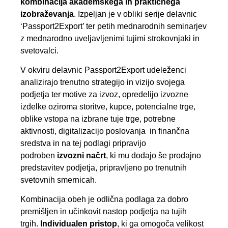
kombinacija akademskega in praktičnega
izobraževanja
. Izpeljan je v obliki serije delavnic
‘Passport2Export’ ter petih mednarodnih seminarjev
z mednarodno uveljavljenimi tujimi strokovnjaki in
svetovalci.
V okviru delavnic Passport2Export udeleženci
analizirajo trenutno strategijo in vizijo svojega
podjetja ter motive za izvoz, opredelijo izvozne
izdelke oziroma storitve, kupce, potencialne trge,
oblike vstopa na izbrane tuje trge, potrebne
aktivnosti, digitalizacijo poslovanja in finančna
sredstva in na tej podlagi pripravijo
podroben
izvozni načrt
, ki mu dodajo še prodajno
predstavitev podjetja, pripravljeno po trenutnih
svetovnih smernicah.
Kombinacija obeh je odlična podlaga za dobro
premišljen in učinkovit nastop podjetja na tujih
trgih.
Individualen pristop
, ki ga omogoča velikost