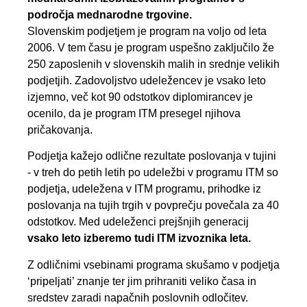
področja mednarodne trgovine.
Slovenskim podjetjem je program na voljo od leta
2006. V tem času je program uspešno zaključilo že
250 zaposlenih v slovenskih malih in srednje velikih
podjetjih. Zadovoljstvo udeležencev je vsako leto
izjemno, več kot 90 odstotkov diplomirancev je
ocenilo, da je program ITM presegel njihova
pričakovanja.
Podjetja kažejo odlične rezultate poslovanja v tujini
- v treh do petih letih po udeležbi v programu ITM so
podjetja, udeležena v ITM programu, prihodke iz
poslovanja na tujih trgih v povprečju povečala za 40
odstotkov. Med udeleženci prejšnjih generacij
vsako leto izberemo tudi ITM izvoznika leta.
Z odličnimi vsebinami programa skušamo v podjetja
‘pripeljati’ znanje ter jim prihraniti veliko časa in
sredstev zaradi napačnih poslovnih odločitev.