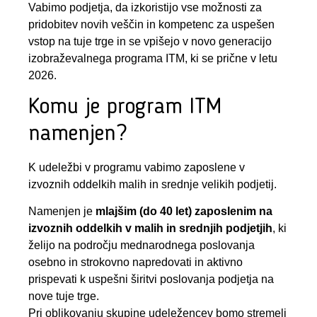
Vabimo podjetja, da izkoristijo vse možnosti za
pridobitev novih veščin in kompetenc za uspešen
vstop na tuje trge in se vpišejo v novo generacijo
izobraževalnega programa ITM, ki se prične v letu
2026.
Komu je program ITM
namenjen?
K udeležbi v programu vabimo zaposlene v
izvoznih oddelkih malih in srednje velikih podjetij.
Namenjen je
mlajšim (do 40 let) zaposlenim na
izvoznih oddelkih v malih in srednjih podjetjih
, ki
želijo na področju mednarodnega poslovanja
osebno in strokovno napredovati in aktivno
prispevati k uspešni širitvi poslovanja podjetja na
nove tuje trge.
Pri oblikovanju skupine udeležencev bomo stremeli