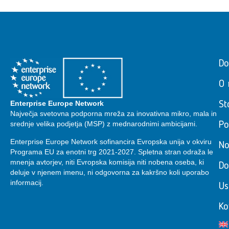
D
O 
Enterprise Europe Network
St
Največja svetovna podporna mreža za inovativna mikro, mala in
srednje velika podjetja (MSP) z mednarodnimi ambicijami.
Po
Enterprise Europe Network sofinancira Evropska unija v okviru
No
Programa EU za enotni trg 2021-2027. Spletna stran odraža le
mnenja avtorjev, niti Evropska komisija niti nobena oseba, ki
Do
deluje v njenem imenu, ni odgovorna za kakršno koli uporabo
informacij.
Us
Ko