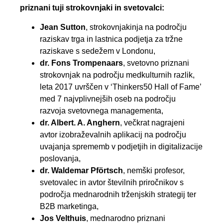
priznani tuji strokovnjaki in svetovalci:
Jean Sutton
, strokovnjakinja na področju
raziskav trga in lastnica podjetja za tržne
raziskave s sedežem v Londonu,
dr. Fons Trompenaars
, svetovno priznani
strokovnjak na področju medkulturnih razlik,
leta 2017 uvrščen v ‘Thinkers50 Hall of Fame’
med 7 najvplivnejših oseb na področju
razvoja svetovnega managementa,
dr. Albert. A. Anghern
, večkrat nagrajeni
avtor izobraževalnih aplikacij na področju
uvajanja sprememb v podjetjih in digitalizacije
poslovanja,
dr. Waldemar Pförtsch
, nemški profesor,
svetovalec in avtor številnih priročnikov s
področja mednarodnih trženjskih strategij ter
B2B marketinga,
Jos Velthuis
, mednarodno priznani