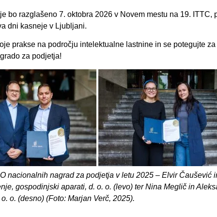
tje bo razglašeno 7. oktobra 2026 v Novem mestu na 19. ITTC, 
a dni kasneje v Ljubljani.
oje prakse na področju intelektualne lastnine in se potegujte 
grado za podjetja!
O nacionalnih nagrad za podjetja v letu 2025 – Elvir Čaušević i
nje, gospodinjski aparati, d. o. o. (levo) ter Nina Meglič in Alek
 o. o. (desno) (Foto: Marjan Verč, 2025).