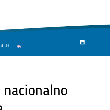
ntakt
O nacionalno
a