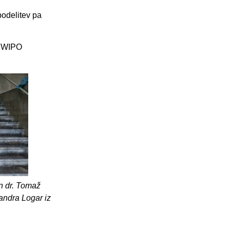
podelitev pa
za WIPO
n dr. Tomaž
sandra Logar iz