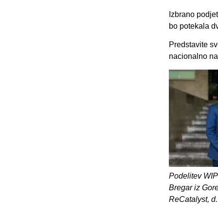
Izbrano podje
bo potekala dv
Predstavite sv
nacionalno na
Podelitev WIP
Bregar iz Gore
ReCatalyst, d.