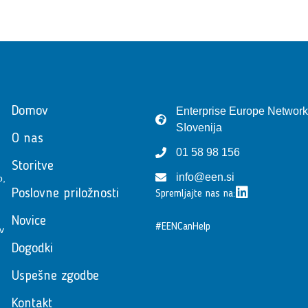
Domov
Enterprise Europe Network
SIovenija
O nas
01 58 98 156
Storitve
info@een.si
o,
Poslovne priložnosti
Spremljajte nas na:
Novice
#EENCanHelp
v
Dogodki
Uspešne zgodbe
Kontakt