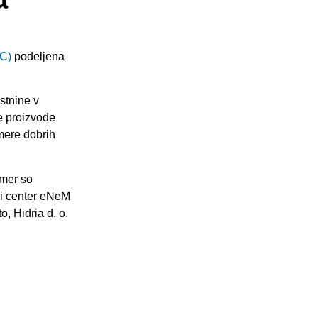
TC)
podeljena
stnine v
e proizvode
imere dobrih
emer so
ni center eNeM
o, Hidria d. o.