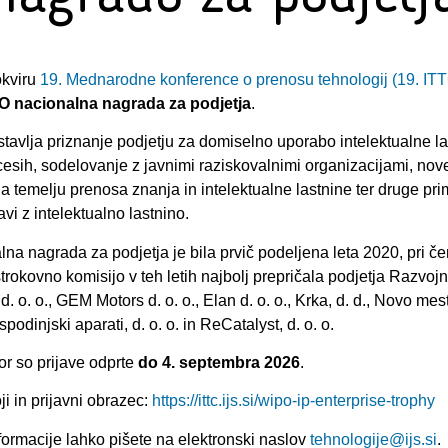
okviru
19. Mednarodne konference o prenosu tehnologij (19. IT
O nacionalna nagrada za podjetja
.
avlja priznanje podjetju za domiselno uporabo intelektualne la
esih, sodelovanje z javnimi raziskovalnimi organizacijami, nov
e na temelju prenosa znanja in intelektualne lastnine ter druge pr
vi z intelektualno lastnino.
a nagrada za podjetja je bila prvič podeljena leta 2020, pri č
okovno komisijo v teh letih najbolj prepričala podjetja Razvoj
d. o. o., GEM Motors d. o. o., Elan d. o. o., Krka, d. d., Novo mest
podinjski aparati, d. o. o. in ReCatalyst, d. o. o.
bor so prijave odprte
do 4. septembra 2026
.
i in prijavni obrazec:
https://ittc.ijs.si/wipo-ip-enterprise-trophy
ormacije lahko pišete na elektronski naslov
tehnologije@ijs.si
.