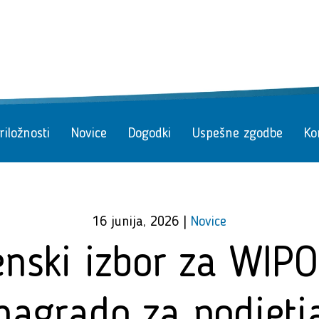
iložnosti
Novice
Dogodki
Uspešne zgodbe
Ko
16 junija, 2026
|
Novice
nski izbor za WIP
nagrado za podjetj