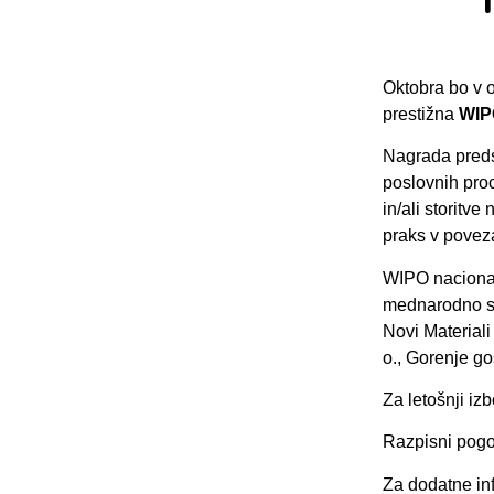
Oktobra bo v 
prestižna
WIP
Nagrada predst
poslovnih proc
in/ali storitv
praks v poveza
WIPO nacionaln
mednarodno str
Novi Materiali 
o., Gorenje gos
Za letošnji iz
Razpisni pogoj
Za dodatne inf