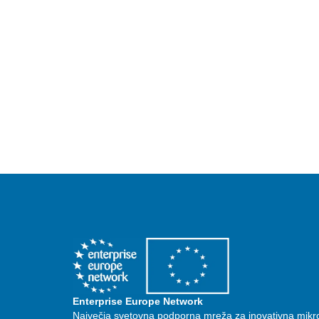
Enterprise Europe Network
Največja svetovna podporna mreža za inovativna mikr