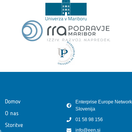
Domov
Enterprise Europe Network
SIovenija
O nas
01 58 98 156
Storitve
info@een.si
o,