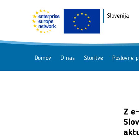
Slovenija
Domov
O nas
Storitve
Poslovne pr
Z e
Slo
akt