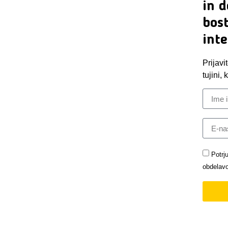
in d
bost
inte
Prijavi
tujini,
Potrj
obdelavo