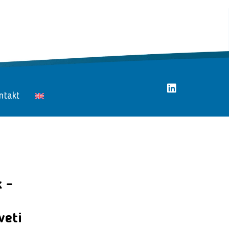
ntakt
 -
veti