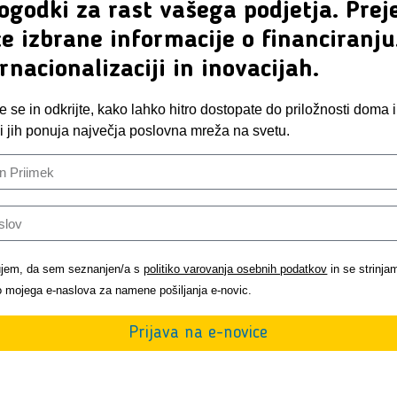
ogodki za rast vašega podjetja. Preje
e izbrane informacije o financiranju
rnacionalizaciji in inovacijah.
te se in odkrijte, kako lahko hitro dostopate do priložnosti doma 
 ki jih ponuja največja poslovna mreža na svetu.
ujem, da sem seznanjen/a s
politiko varovanja osebnih podatkov
in se strinja
 mojega e-naslova za namene pošiljanja e-novic.
Prijava na e-novice