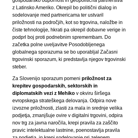
gospodarsko odpornost in geopolitična partnerstva
z Latinsko Ameriko. Okrepil bo politični dialog in
sodelovanje med partnericama ter ustvaril
priložnosti na področjih, kot so trgovina, naložbe in
čiste tehnologije, hkrati pa okrepil dobavne verige in
podprl boj proti podnebnim spremembam. Do
začetka polne uveljavitve Posodobljenega
globalnega sporazuma se bo uporabljal Začasni
trgovinski sporazum, ki predstavlja njegov trgovinski
steber.
Za Slovenijo sporazum pomeni
priložnost za
krepitev gospodarskih, sektorskih in
diplomatskih vezi z Mehiko
v okviru širšega
evropskega strateškega delovanja. Odpira nove
izvozne priložnosti, zlasti za mala in srednje velika
podjetja, zmanjšuje ovire v digitalni trgovini, odpira
nov trg za javna naročila, krepi pravila za zaščito
pravic intelektualne lastnine, poenostavlja pravila
za podjetja, in krepi sodelovanje pri zelenem