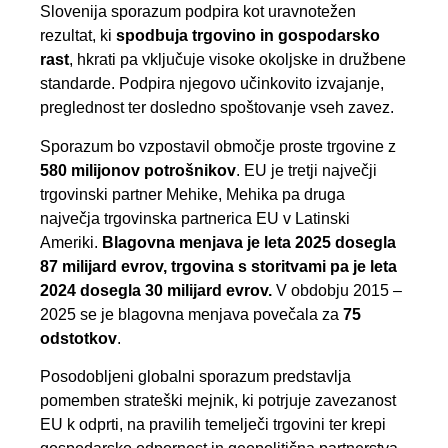
Slovenija sporazum podpira kot uravnotežen
rezultat, ki
spodbuja trgovino in gospodarsko
rast
, hkrati pa vključuje visoke okoljske in družbene
standarde. Podpira njegovo učinkovito izvajanje,
preglednost ter dosledno spoštovanje vseh zavez.
Sporazum bo vzpostavil območje proste trgovine z
580 milijonov potrošnikov
. EU je tretji največji
trgovinski partner Mehike, Mehika pa druga
največja trgovinska partnerica EU v Latinski
Ameriki.
Blagovna menjava je leta 2025 dosegla
87 milijard evrov, trgovina s storitvami pa je leta
2024 dosegla 30 milijard evrov.
V obdobju 2015 –
2025 se je blagovna menjava povečala za
75
odstotkov
.
Posodobljeni globalni sporazum predstavlja
pomemben strateški mejnik, ki potrjuje zavezanost
EU k odprti, na pravilih temelječi trgovini ter krepi