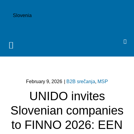
Slovenia
Partnering opportunities
Success stories
February 9, 2026
|
B2B srečanja
,
MSP
UNIDO invites
Slovenian companies
to FINNO 2026: EEN