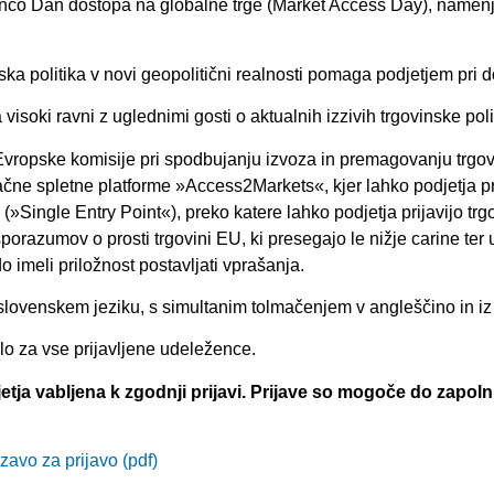
enco Dan dostopa na globalne trge (Market Access Day), namenje
ska politika v novi geopolitični realnosti pomaga podjetjem pri 
isoki ravni z uglednimi gosti o aktualnih izzivih trgovinske pol
ropske komisije pri spodbujanju izvoza in premagovanju trgovin
ačne spletne platforme »Access2Markets«, kjer lahko podjetja pr
(»Single Entry Point«), preko katere lahko podjetja prijavijo trg
orazumov o prosti trgovini EU, ki presegajo le nižje carine ter 
 imeli priložnost postavljati vprašanja.
slovenskem jeziku, s simultanim tolmačenjem v angleščino in iz
lo za vse prijavljene udeležence.
etja vabljena k zgodnji prijavi. Prijave so mogoče do zapol
avo za prijavo (pdf)