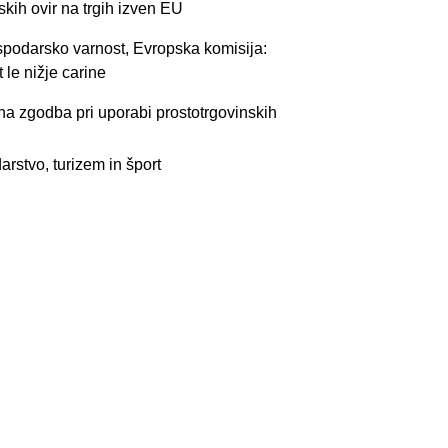
skih ovir na trgih izven EU
ospodarsko varnost, Evropska komisija:
 le nižje carine
ešna zgodba pri uporabi prostotrgovinskih
arstvo, turizem in šport