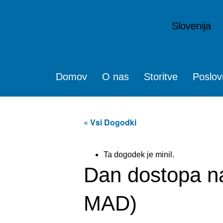
Slovenija
Domov
O nas
Storitve
Poslov
« Vsi Dogodki
Ta dogodek je minil.
Dan dostopa na
MAD)