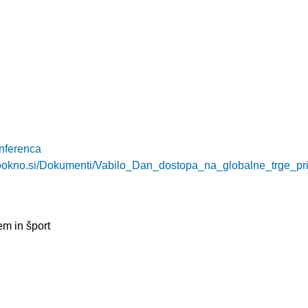
nferenca
nookno.si/Dokumenti/Vabilo_Dan_dostopa_na_globalne_trge_pr
em in šport