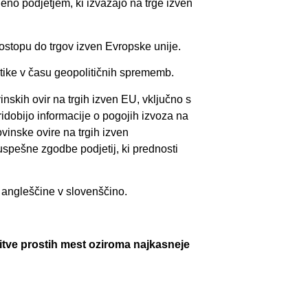
no podjetjem, ki izvažajo na trge izven
dostopu do trgov izven Evropske unije.
itike v času geopolitičnih sprememb.
skih ovir na trgih izven EU, vključno s
idobijo informacije o pogojih izvoza na
ovinske ovire na trgih izven
uspešne zgodbe podjetij, ki prednosti
 angleščine v slovenščino.
nitve prostih mest oziroma najkasneje