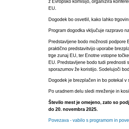
z Evropsko komisijo, organizira konfer
EU.
Dogodek bo osvetlil, kako lahko trgovin
Program dogodka vključuje razpravo na v
Predstavljene bodo možnosti podpore Ev
praktično predstavitvijo uporabe brezpl
trge zunaj EU, ter Enotne vstopne točke 
EU. Predstavljene bodo tudi prednosti sp
sporazumov že koristijo. Sodelujoči bodo
Dogodek je brezplačen in bo potekal v 
Po uradnem delu sledi mreženje in kosi
Število mest je omejeno, zato so podj
do 20. novembra 2025.
Povezava - vabilo s programom in povez